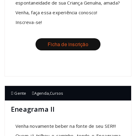
espontaneidade de sua Criança Genuína, amada?
Venha, faça essa experiência conosco!
Inscreva-se!
Ficha de inscrição
Gente
Agenda
,
Cursos
Eneagrama II
Venha novamente beber na fonte de seu SER!!!
Quem já trilhou o caminho, tendo o Eneagrama