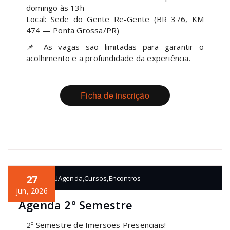
domingo às 13h
Local: Sede do Gente Re-Gente (BR 376, KM
474 — Ponta Grossa/PR)
📌 As vagas são limitadas para garantir o
acolhimento e a profundidade da experiência.
Ficha de inscrição
27
Gente
Agenda
,
Cursos
,
Encontros
jun, 2026
Agenda 2º Semestre
2º Semestre de Imersões Presenciais!