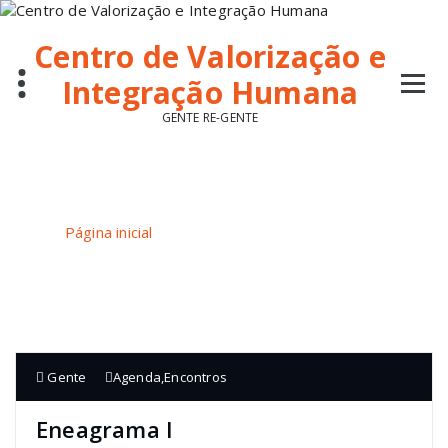
Pular
para
Centro de Valorização e
o
conteúdo
Integração Humana
GENTE RE-GENTE
Autor: Gente
Página inicial
/
Artigos publicados porGente
Gente
Agenda
,
Encontros
Eneagrama I