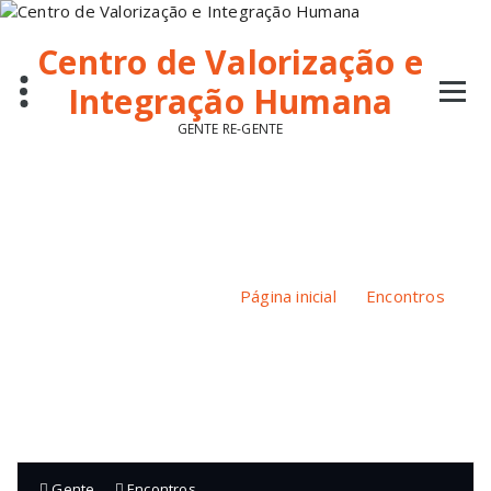
Pular
para
Centro de Valorização e
o
conteúdo
Integração Humana
GENTE RE-GENTE
Via Sacra Reflexiva – Caminhando com Cristo rumo à
esperança
Página inicial
/
Encontros
/
Via Sacra Reflexiva – Caminhando com Cristo rumo à
esperança
Gente
Encontros